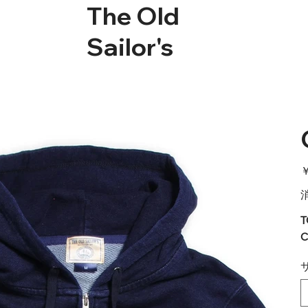
The Old
Sailor's
価
￥
格
T
C