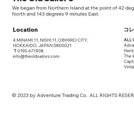
We began from Northern Island at the point of 42 deg
North and 143 degrees 9 minutes East.
​コ
Location
ALL C
4 MINAMI 11, NISHI 11, OBIHIRO CITY,
Adve
HOKKAIDO, JAPAN 0800021
Herit
T
0155-671908
The I
info@theoldsailors.com
Capta
​Vint
© 2023 by Adventure Trading Co. ALL RIGHTS RESE