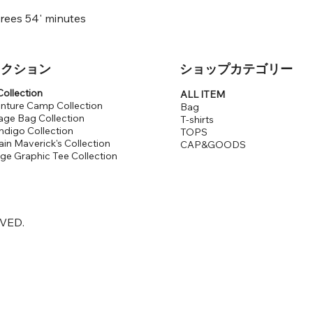
rees 54' minutes
レクション
​ショップカテゴリー
ollection
ALL ITEM
nture Camp Collection
Bag
age Bag Collection
T-shirts
ndigo Collection
TOPS
in Maverick's Collection
CAP&GOODS
age Graphic Tee Collection
RVED.
公式