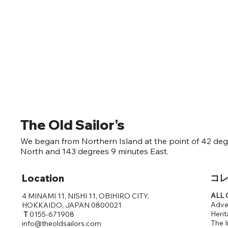
The Old Sailor's
We began from Northern Island at the point of 42 deg
North and 143 degrees 9 minutes East.
​コ
Location
ALL C
4 MINAMI 11, NISHI 11, OBIHIRO CITY,
Adve
HOKKAIDO, JAPAN 0800021
Herit
T
0155-671908
The I
info@theoldsailors.com