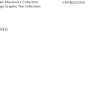
in Maverick's Collection
CAP&GOODS
age Graphic Tee Collection
RVED.
公式