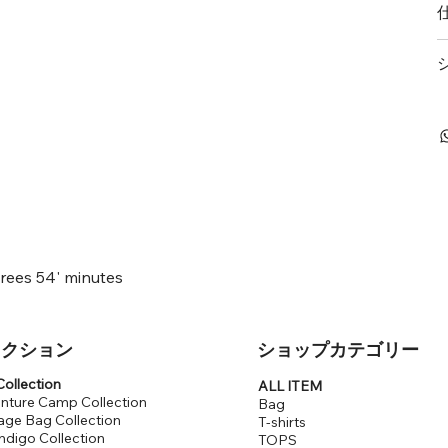
rees 54' minutes
レクション
​ショップカテゴリー
ollection
ALL ITEM
nture Camp Collection
Bag
age Bag Collection
T-shirts
ndigo Collection
TOPS