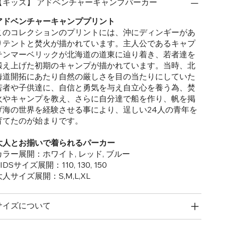
【キッズ】 アドベンチャーキャンプパーカー
アドベンチャーキャンププリント
このコレクションのプリントには、沖にディンギーがあ
りテントと焚火が描かれています。主人公であるキャプ
テンマーベリックが北海道の道東に辿り着き、若者達を
鍛え上げた初期のキャンプが描かれています。当時、北
海道開拓にあたり自然の厳しさを目の当たりにしていた
若者や子供達に、自信と勇気を与え自立心を養う為、焚
火やキャンプを教え、さらに自分達で船を作り、帆を掲
げ海の世界を経験させる事により、逞しい24人の青年を
育てたのが始まりです。
大人とお揃いで着られるパーカー
カラー展開：ホワイト, レッド, ブルー
IDSサイズ展開：110, 130, 150
大人サイズ展開：S,M,L,XL
サイズについて