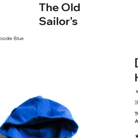
The Old
Sailor's
oodie Blue
価
￥
格
T
A