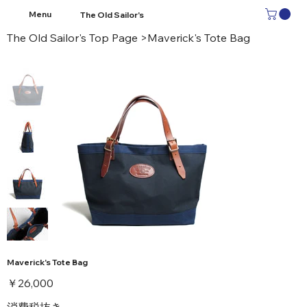
Menu
The Old Sailor's
The Old Sailor's Top Page
>
Maverick's Tote Bag
Maverick's Tote Bag
価
￥26,000
格