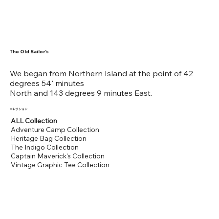
The Old Sailor's
We began from Northern Island at the point of 42
degrees 54' minutes
North and 143 degrees 9 minutes East.
​コレクション
ALL Collection
Adventure Camp Collection
Heritage Bag Collection
The Indigo Collection
Captain Maverick's Collection
​Vintage Graphic Tee Collection